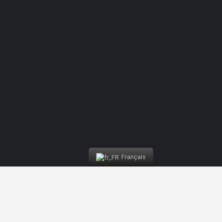
Competition Buggy | Nazaré Water Fun
Français