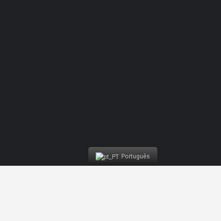
Competition Buggy | Nazaré Water Fun
Português