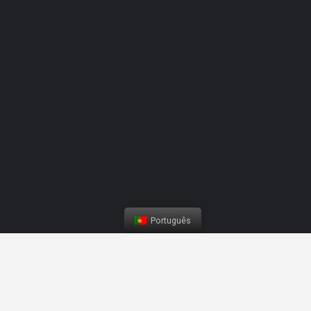
Competition Buggy | Nazaré Water Fun
Português