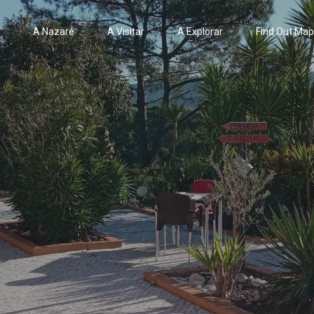
A Nazaré
A Visitar
A Explorar
Find Out Ma