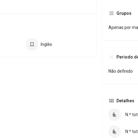
Grupos
Apenas por ma
Inglês
Periodo d
Não definido
Detalhes
N.º to
N.º to