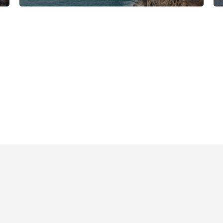
Desenvolvido por
Nelson Brilhante
® FIND OUT Nazaré, uma plataforma do Munícipio da Nazaré
2019 - 2024