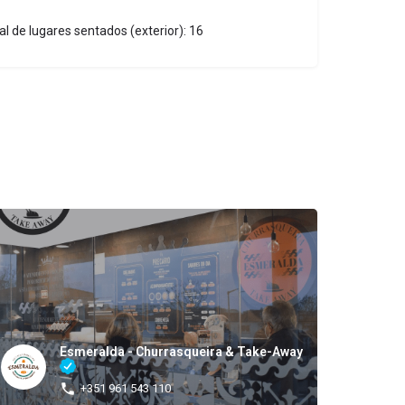
tal de lugares sentados (exterior): 16
Esmeralda - Churrasqueira & Take-Away
+351 961 543 110