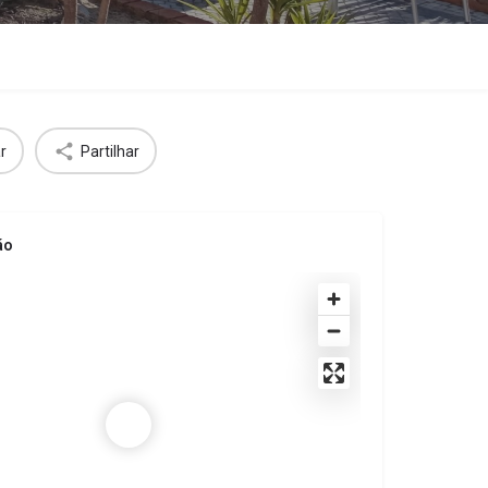
r
Partilhar
ão