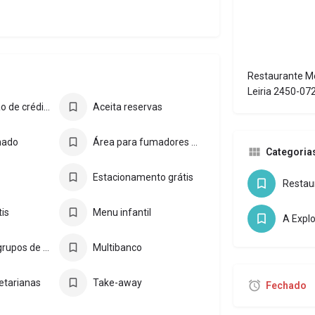
Restaurante Me
Leiria 2450-072
Aceita cartão de crédito
Aceita reservas
nado
Área para fumadores exterior
Categoria
Estacionamento grátis
tis
Menu infantil
A Explo
Menu para grupos de turismo
Multibanco
etarianas
Take-away
Fechado