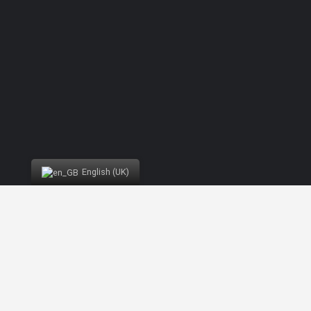
English (UK)
Developed by
Nelson Brilhante
® FIND OUT Nazaré, a platform of Munícipio da Nazaré
2019 - 2024