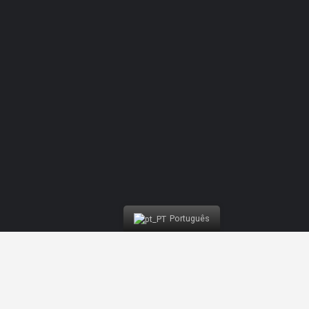
Competition Buggy | Nazaré Water Fun
Português